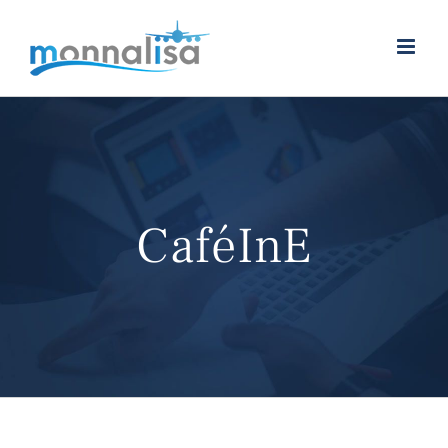
Skip
to
content
CaféInE