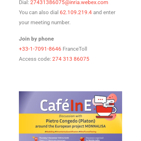
Dial:
27431386075@inria.webex.com
You can also dial
62.109.219.4
and enter
your meeting number.
Join by phone
+33-1-7091-8646
FranceToll
Access code:
274 313 86075